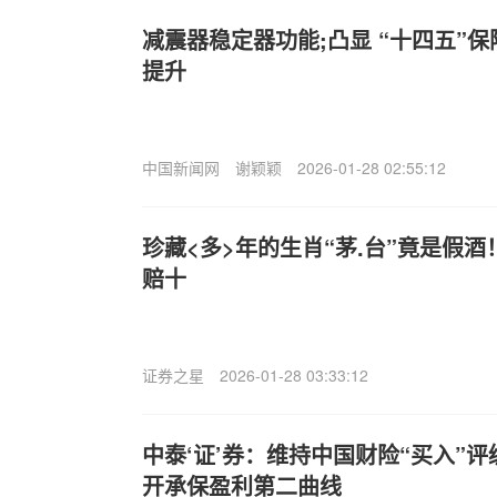
减震器稳定器功能;凸显 “十四五”
提升
中国新闻网
谢颖颖
2026-01-28 02:55:12
珍藏<多>年的生肖“茅.台”竟是假
赔十
证券之星
2026-01-28 03:33:12
中泰‘证’券：维持中国财险“买入”评
开承保盈利第二曲线