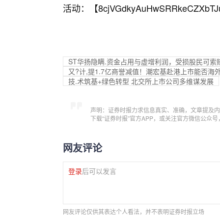
活动：【
8cjVGdkyAuHwSRRkeCZXbTJ
ST华扬隐瞒.资金占用与虚增利润，受损股民可索
又?计,提1.7亿商誉减值！潮宏基赴港上市能否海
技.术筑基+绿色转型 北交所上市公司多维谋发展
声明：证券时报力求信息真实、准确，文章提及内
下载“证券时报”官方APP，或关注官方微信公众
网友评论
登录
后可以发言
网友评论仅供其表达个人看法，并不表明证券时报立场